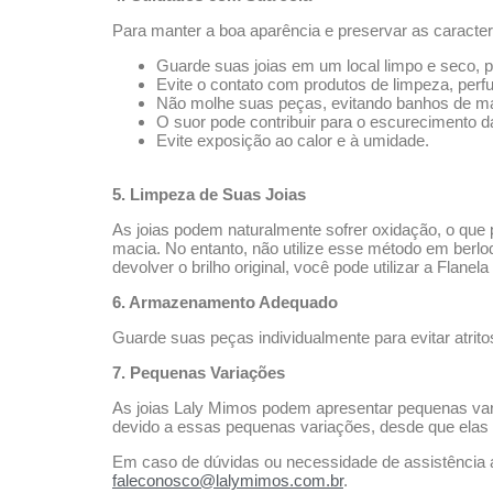
Para manter a boa aparência e preservar as caracter
Guarde suas joias em um local limpo e seco, p
Evite o contato com produtos de limpeza, perfu
Não molhe suas peças, evitando banhos de mar,
O suor pode contribuir para o escurecimento da
Evite exposição ao calor e à umidade.
5. Limpeza de Suas Joias
As joias podem naturalmente sofrer oxidação, o que
macia. No entanto, não utilize esse método em ber
devolver o brilho original, você pode utilizar a Flane
6. Armazenamento Adequado
Guarde suas peças individualmente para evitar atrito
7. Pequenas Variações
As joias Laly Mimos podem apresentar pequenas var
devido a essas pequenas variações, desde que elas 
Em caso de dúvidas ou necessidade de assistência a
faleconosco@lalymimos.com.br
.