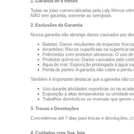
1. Garantia de 6 meses
Todas as joias comercializadas pela Laly Mimos vêm 
NÃO tem garantia, somente as semijoias.
2. Exclusões da Garantia
Nossa garantia não abrange danos causados por desg
Batidas: Danos resultantes de impactos físico
Arranhões: Riscos superficiais na superfície da
Polimentos com produtos abrasivos: O uso de 
Produtos químicos: Danos causados pelo conta
Água do mar: Exposição prolongada à água sa
Perda de partes: A garantia não cobre a perda
Também é importante destacar que a garantia não co
Uso durante atividades esportivas ou na acad
Exposição a altas temperaturas ou umidade e
Trabalhos domésticos ou manuais que gerem a
3. Trocas e Devoluções
Concedemos até 7 dias para trocas e devoluções, con
4. Cuidados com Sua Joia