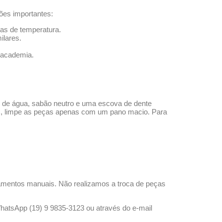
ões importantes:
tas de temperatura.
ilares.
a academia.
o de água, sabão neutro e uma escova de dente
os, limpe as peças apenas com um pano macio. Para
amentos manuais. Não realizamos a troca de peças
WhatsApp (19) 9 9835-3123 ou através do e-mail