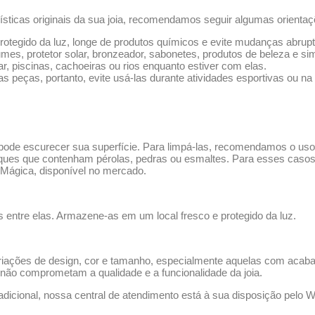
ísticas originais da sua joia, recomendamos seguir algumas orientaç
rotegido da luz, longe de produtos químicos e evite mudanças abrup
mes, protetor solar, bronzeador, sabonetes, produtos de beleza e sim
 piscinas, cachoeiras ou rios enquanto estiver com elas.
s peças, portanto, evite usá-las durante atividades esportivas ou n
 pode escurecer sua superfície. Para limpá-las, recomendamos o us
loques que contenham pérolas, pedras ou esmaltes. Para esses cas
la Mágica, disponível no mercado.
s entre elas. Armazene-as em um local fresco e protegido da luz.
iações de design, cor e tamanho, especialmente aquelas com acab
não comprometam a qualidade e a funcionalidade da joia.
dicional, nossa central de atendimento está à sua disposição pelo 