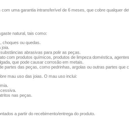
com uma garantia intransferível de 6 meses, que cobre qualquer def
aste natural, tais como:
s, choques ou quedas.
 joia.
substâncias abrasivas para polir as peças.
to com produtos químicos, produtos de limpeza doméstica, agentes 
lgada, que pode causar corrosão em metais.
 de partes das peças, como pedrinhas, argolas ou outras partes que 
bre mau uso das joias. O mau uso inclui:
emia.
xcessiva.
tritos nas peças.
tados a partir do recebimento/entrega do produto.