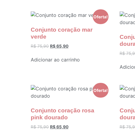
Oferta!
Conjunto coração mar
verde
Conju
dour
R$
75,90
R$
65,90
R$
75,
Adicionar ao carrinho
Adicio
Oferta!
Conjunto coração rosa
Conju
pink dourado
dour
R$
75,90
R$
65,90
R$
75,