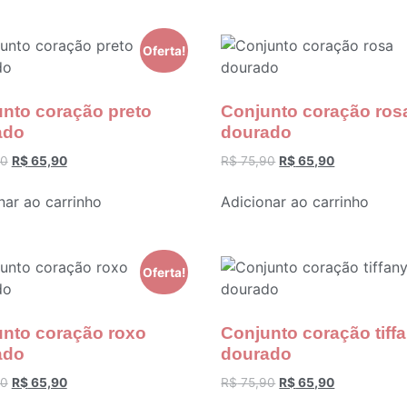
Oferta!
nto coração preto
Conjunto coração ros
ado
dourado
90
R$
65,90
R$
75,90
R$
65,90
nar ao carrinho
Adicionar ao carrinho
Oferta!
nto coração roxo
Conjunto coração tiff
ado
dourado
90
R$
65,90
R$
75,90
R$
65,90