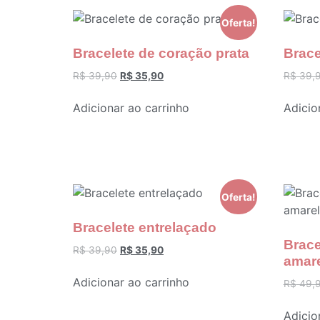
Oferta!
Bracelete de coração prata
Brace
R$
39,90
R$
35,90
R$
39,
Adicionar ao carrinho
Adicio
Oferta!
Bracelete entrelaçado
Brace
R$
39,90
R$
35,90
amar
Adicionar ao carrinho
R$
49,
Adicio