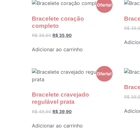
Oferta!
Bracelete coração
Brace
completo
R$
39,
R$
39,90
R$
35,90
Adicio
Adicionar ao carrinho
Oferta!
Brace
Bracelete cravejado
R$
39,
regulável prata
Adicio
R$
49,90
R$
39,90
Adicionar ao carrinho