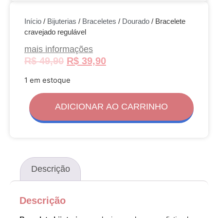
Início
/
Bijuterias
/
Braceletes
/
Dourado
/ Bracelete
cravejado regulável
mais informações
R$
49,90
R$
39,90
1 em estoque
ADICIONAR AO CARRINHO
Descrição
Descrição