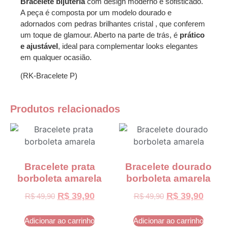
Bracelete bijuteria
com design moderno e sofisticado.
A peça é composta por um modelo dourado e
adornados com pedras brilhantes cristal , que conferem
um toque de glamour. Aberto na parte de trás, é
prático
e ajustável
, ideal para complementar looks elegantes
em qualquer ocasião.
(RK-Bracelete P)
Produtos relacionados
Bracelete prata
Bracelete dourado
borboleta amarela
borboleta amarela
R$
39,90
R$
39,90
R$
49,90
R$
49,90
Adicionar ao carrinho
Adicionar ao carrinho