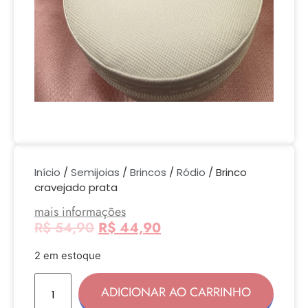
Início
/
Semijoias
/
Brincos
/
Ródio
/ Brinco
cravejado prata
mais informações
R$
54,90
R$
44,90
2 em estoque
ADICIONAR AO CARRINHO