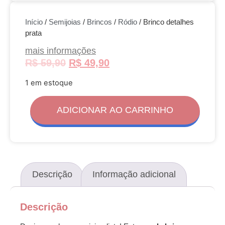
Início
/
Semijoias
/
Brincos
/
Ródio
/ Brinco detalhes
prata
mais informações
R$
59,90
R$
49,90
1 em estoque
ADICIONAR AO CARRINHO
Descrição
Informação adicional
Descrição