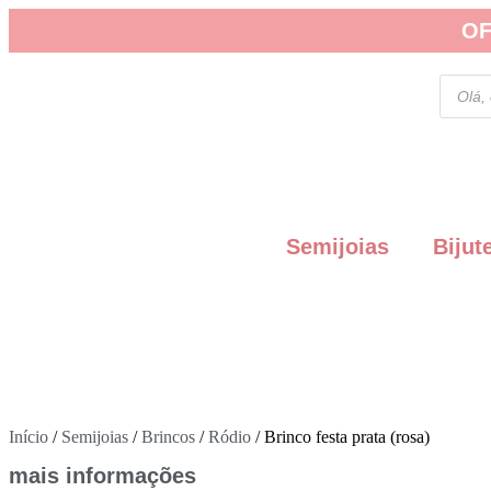
OF
Semijoias
Bijut
Início
/
Semijoias
/
Brincos
/
Ródio
/ Brinco festa prata (rosa)
mais informações