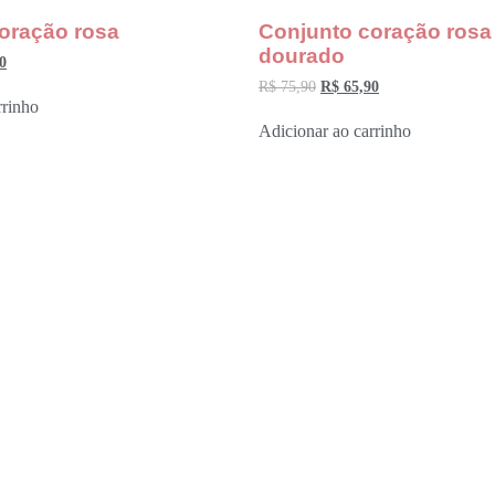
oração rosa
Conjunto coração rosa
dourado
0
R$
75,90
R$
65,90
rrinho
Adicionar ao carrinho