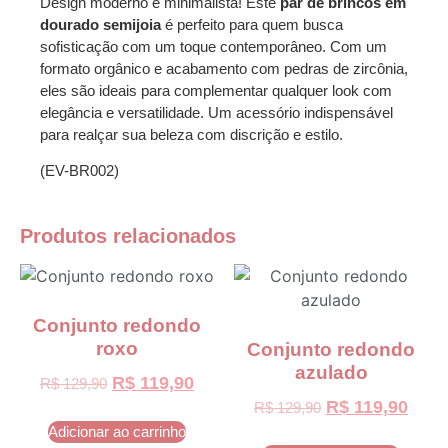
Design moderno e minimalista! Este
par de brincos em
dourado semijoia
é perfeito para quem busca
sofisticação com um toque contemporâneo. Com um
formato orgânico e acabamento com pedras de zircônia,
eles são ideais para complementar qualquer look com
elegância e versatilidade. Um acessório indispensável
para realçar sua beleza com discrição e estilo.
(EV-BR002)
Produtos relacionados
Conjunto redondo
roxo
Conjunto redondo
azulado
R$
119,90
R$
129,90
R$
119,90
R$
129,90
Adicionar ao carrinho