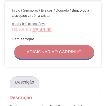
Início
/
Semijoias
/
Brincos
/
Dourado
/ Brinco gota
cravejado zircônia cristal
mais informações
R$
59,90
R$
49,90
1 em estoque
ADICIONAR AO CARRINHO
Descrição
Descrição