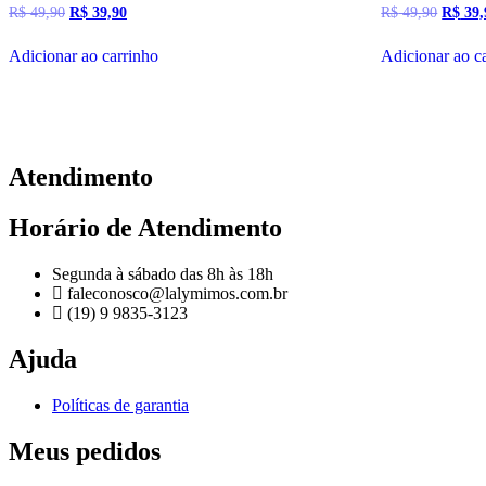
O
O
O
R$
49,90
R$
39,90
R$
49,90
R$
39,
preço
preço
preço
original
atual
origina
Adicionar ao carrinho
Adicionar ao c
era:
é:
era:
R$ 49,90.
R$ 39,90.
R$ 49,
Atendimento
Horário de Atendimento
Segunda à sábado das 8h às 18h
faleconosco@lalymimos.com.br
(19) 9 9835-3123
Ajuda
Políticas de garantia
Meus pedidos