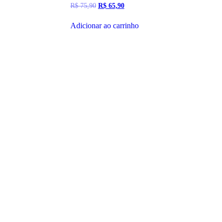
O
O
R$
75,90
R$
65,90
preço
preço
original
atual
Adicionar ao carrinho
era:
é:
R$ 75,90.
R$ 65,90.