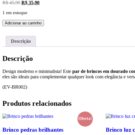
O
O
R$
45,90
R$
35,90
preço
preço
1 em estoque
original
atual
era:
é:
Brinco
Adicionar ao carrinho
R$ 45,90.
R$ 35,90.
gota
perolada
quantidade
Descrição
Descrição
Design moderno e minimalista! Este
par de brincos em dourado com
eles são ideais para complementar qualquer look com elegância e versa
(EV-BR002)
Produtos relacionados
Oferta!
Brinco pedras brilhantes
Brinco luz 