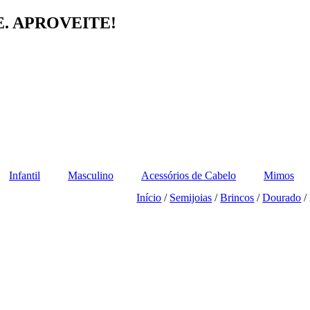
E. APROVEITE!
Infantil
Masculino
Acessórios de Cabelo
Mimos
Início
/
Semijoias
/
Brincos
/
Dourado
/