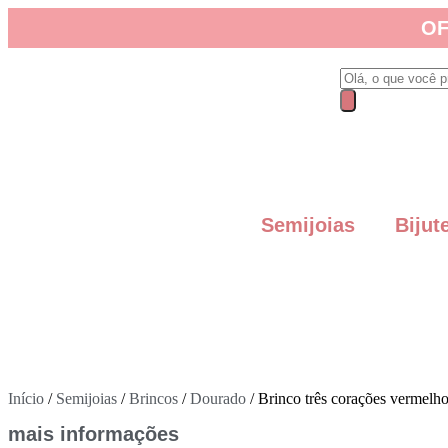
OF
Semijoias
Bijut
Início
/
Semijoias
/
Brincos
/
Dourado
/ Brinco três corações vermelh
mais informações