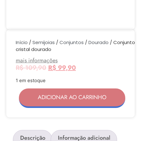
Início
/
Semijoias
/
Conjuntos
/
Dourado
/ Conjunto
cristal dourado
mais informações
R$
109,90
R$
99,90
1 em estoque
ADICIONAR AO CARRINHO
Descrição
Informação adicional