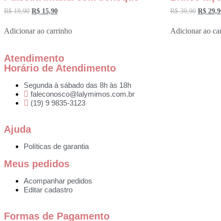
R$
19,90
R$
15,90
R$
39,90
R$
29,9
Adicionar ao carrinho
Adicionar ao ca
Atendimento
Horário de Atendimento
Segunda à sábado das 8h às 18h
faleconosco@lalymimos.com.br
(19) 9 9835-3123
Ajuda
Políticas de garantia
Meus pedidos
Acompanhar pedidos
Editar cadastro
Formas de Pagamento