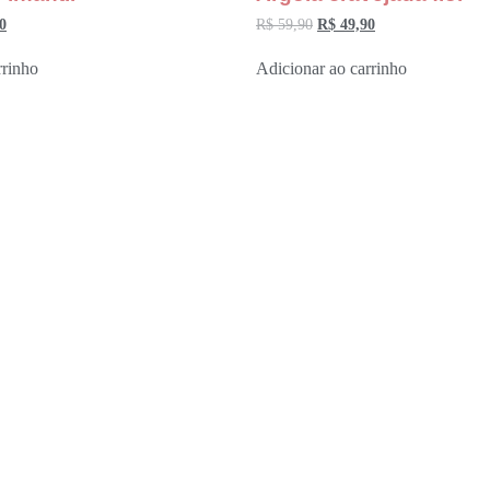
0
R$
59,90
R$
49,90
rrinho
Adicionar ao carrinho