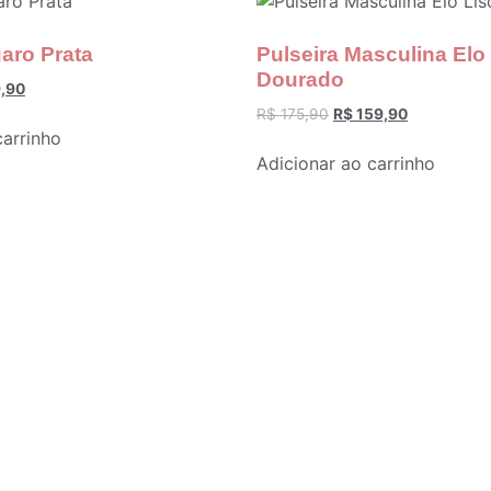
garo Prata
Pulseira Masculina Elo
Dourado
,90
R$
175,90
R$
159,90
carrinho
Adicionar ao carrinho