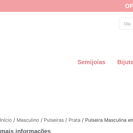
OF
Semijoias
Bijut
Início
/
Masculino
/
Pulseiras
/
Prata
/ Pulseira Masculina e
mais informações