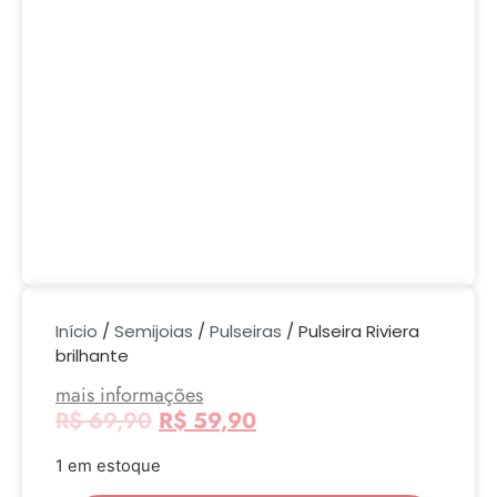
Início
/
Semijoias
/
Pulseiras
/ Pulseira Riviera
brilhante
mais informações
R$
69,90
R$
59,90
1 em estoque