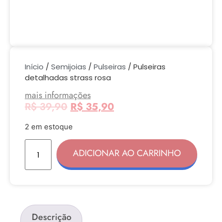
Início
/
Semijoias
/
Pulseiras
/ Pulseiras
detalhadas strass rosa
mais informações
R$
39,90
R$
35,90
2 em estoque
ADICIONAR AO CARRINHO
Descrição