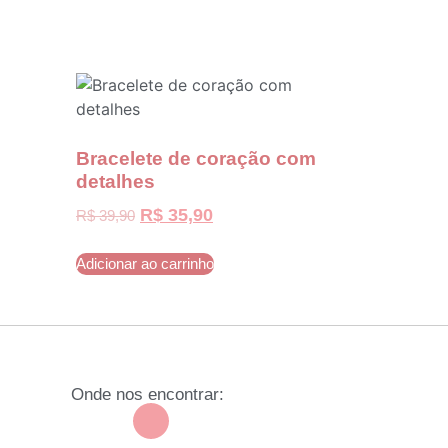
Bracelete de coração com
detalhes
R$
35,90
R$
39,90
Adicionar ao carrinho
Onde nos encontrar: