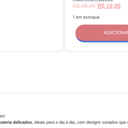
R$
25,90
R$
18,90
1 em estoque
ADICION
as!
juteria delicados
, ideais para o dia a dia, com designs variados q