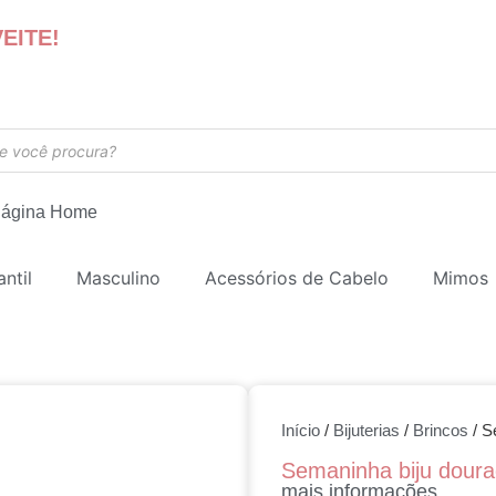
EITE!
ágina Home
antil
Masculino
Acessórios de Cabelo
Mimos
Início
/
Bijuterias
/
Brincos
/ S
Semaninha biju dour
mais informações