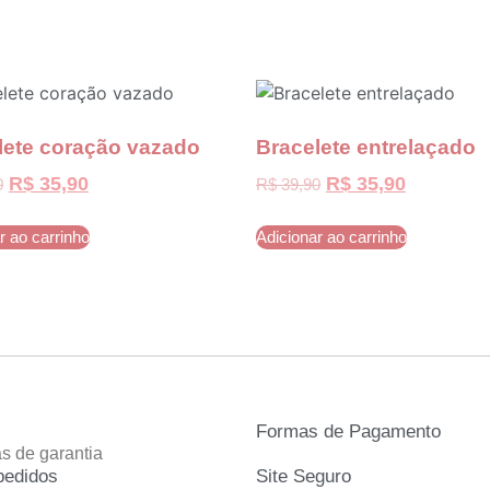
lete coração vazado
Bracelete entrelaçado
R$
35,90
R$
35,90
0
R$
39,90
r ao carrinho
Adicionar ao carrinho
Formas de Pagamento
as de garantia
pedidos
Site Seguro