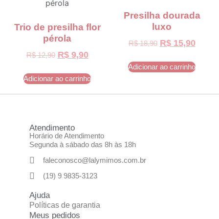
Presilha dourada
luxo
Trio de presilha flor
pérola
R$
15,90
R$
18,90
R$
9,90
R$
12,90
Adicionar ao carrinho
Adicionar ao carrinho
Atendimento
Horário de Atendimento
Segunda à sábado das 8h às 18h
faleconosco@lalymimos.com.br
(19) 9 9835-3123
Ajuda
Políticas de garantia
Meus pedidos