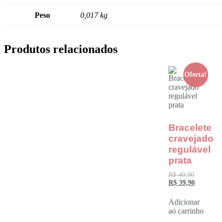
Peso
0,017 kg
Produtos relacionados
Oferta!
Bracelete
cravejado
regulável
prata
R$
49,90
R$
39,90
Adicionar
ao carrinho