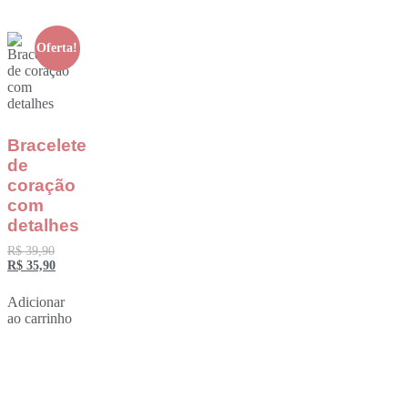
Oferta!
Bracelete
de
coração
com
detalhes
R$
39,90
R$
35,90
Adicionar
ao carrinho