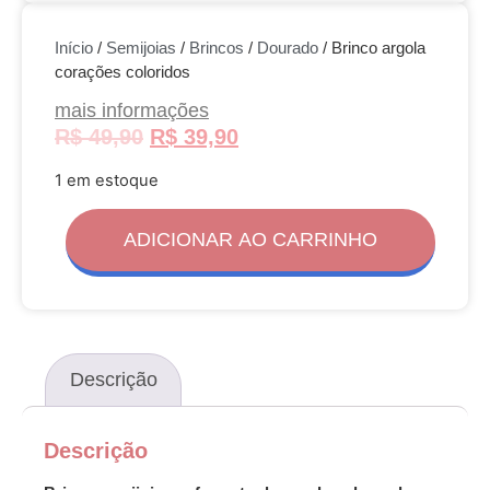
Início
/
Semijoias
/
Brincos
/
Dourado
/ Brinco argola
corações coloridos
mais informações
R$
49,90
R$
39,90
1 em estoque
ADICIONAR AO CARRINHO
Descrição
Descrição