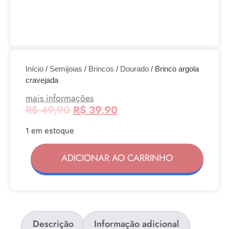
Início
/
Semijoias
/
Brincos
/
Dourado
/ Brinco argola
cravejada
mais informações
R$
49,90
R$
39,90
1 em estoque
ADICIONAR AO CARRINHO
Descrição
Informação adicional