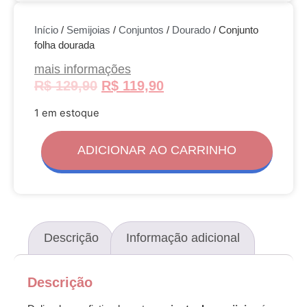
Início
/
Semijoias
/
Conjuntos
/
Dourado
/ Conjunto
folha dourada
mais informações
R$
129,90
R$
119,90
1 em estoque
ADICIONAR AO CARRINHO
Descrição
Informação adicional
Descrição