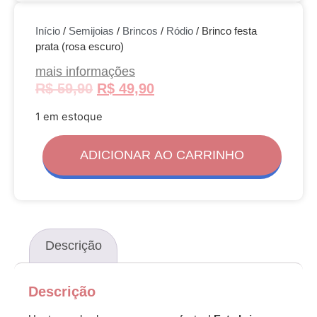
Início
/
Semijoias
/
Brincos
/
Ródio
/ Brinco festa
prata (rosa escuro)
mais informações
R$
59,90
R$
49,90
1 em estoque
ADICIONAR AO CARRINHO
Descrição
Descrição