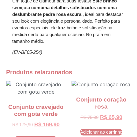
Um toque de glamour para suas festas!
Este brinco
semijoia combina detalhes sofisticados com uma
deslumbrante pedra rosa escura
, ideal para destacar
seu look com elegância e personalidade. Perfeito para
eventos especiais, ele traz brilho e sofisticação na
medida certa para qualquer ocasião. No prata em
tamanho médio.
(EV-BF05-254)
Produtos relacionados
Conjunto coração
rosa
Conjunto cravejado
com gota verde
R$
65,90
R$
75,90
R$
169,90
R$
179,90
Adicionar ao carrinho