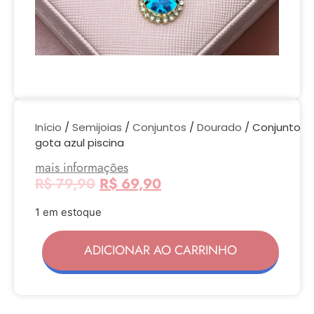
Início
/
Semijoias
/
Conjuntos
/
Dourado
/ Conjunto
gota azul piscina
mais informações
R$
79,90
R$
69,90
1 em estoque
ADICIONAR AO CARRINHO