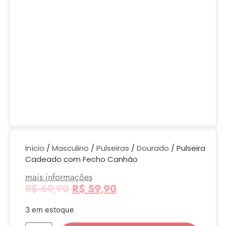
Início
/
Masculino
/
Pulseiras
/
Dourado
/ Pulseira
Cadeado com Fecho Canhão
mais informações
R$
69,90
R$
59,90
3 em estoque